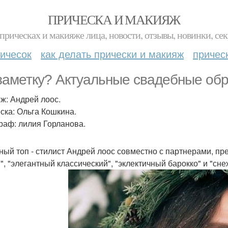
ПРИЧЕСКА И МАКИЯЖ
прическах и макияже лица, новости, отзывы, новинки, сек
ичесок
как делать прически и макияж
причес
заметку? Актуальные свадебные обр
ж: Андрей лоос.
ска: Ольга Кошкина.
раф: лилия Горланова.
ный топ - стилист Андрей лоос совместно с партнерами, пр
", "элегантный классический", "эклектичный барокко" и "сн