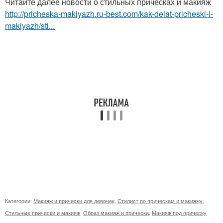
Читайте далее новости о стильных прическах и макияж
http://pricheska-makiyazh.ru-best.com/kak-delat-pricheski-i-
makiyazh/sti...
Категории:
Макияж и прически для девочек
,
Стилист по прическам и макияжу
,
Стильные прически и макияж
,
Образ макияж и прическа
,
Макияж под прическу