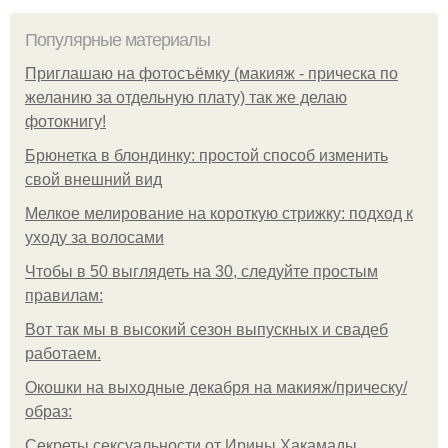
Популярные материалы
Приглашаю на фотосъёмку (макияж - прическа по
желанию за отдельную плату) так же делаю
фотокнигу!
Брюнетка в блондинку: простой способ изменить
свой внешний вид
Мелкое мелирование на короткую стрижку: подход к
уходу за волосами
Чтобы в 50 выглядеть на 30, следуйте простым
правилам:
Вот так мы в высокий сезон выпускных и свадеб
работаем.
Окошки на выходные декабря на макияж/прическу/
образ:
Секреты сексуальности от Ирины Хакамады.