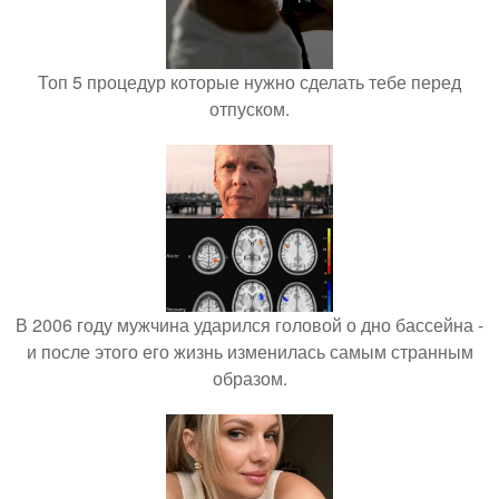
Топ 5 процедур которые нужно сделать тебе перед
отпуском.
В 2006 году мужчина ударился головой о дно бассейна -
и после этого его жизнь изменилась самым странным
образом.