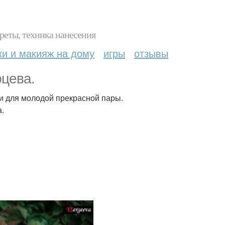
реты, техника нанесения
ки и макияж на дому
игры
отзывы
цева.
и для молодой прекрасной пары.
.