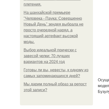
плетения.
На шанхайской премьере
"Человека - Паука: Совершенно
Новый День" зендея выбрала не
просто очередной наряд, а
настоящий артефакт высокой
моды.
Выбор идеальной прически с
завесой челки: 70 лучших
вариантов на 2024 год
Готовы ли вы, невесты, к одному из
самых запоминающихся дней?
Осуще
Мы дарим полный образ за репост
модел
этой записи?
Бузул