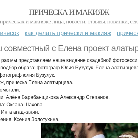
ПРИЧЕСКА И МАКИЯЖ
прическах и макияже лица, новости, отзывы, новинки, сек
ичесок
как делать прически и макияж
причес
 совместный с Елена проект алатыр
т раз мы представляем наше видение свадебной фотосесси
 подбор образа: фотограф Юлия Бузулук, Елена алатырцева
фотограф юлия Бузулук.
ж, прическа Елена алатырцева.
омогали:
и: Алёна Барабанщикова Александр Степанов.
а: Оксана Шахова.
: Инга агаджанян.
ения: Ксения Золотухина.