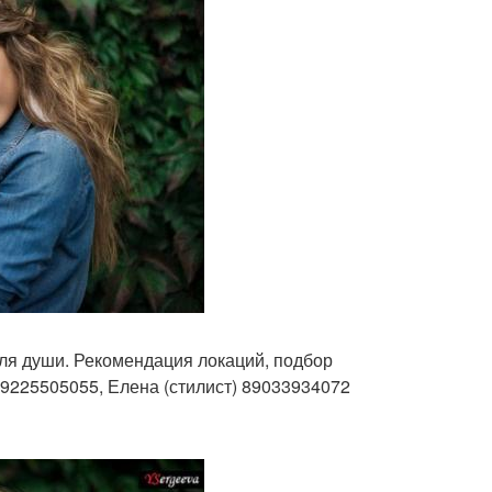
ля души. Рекомендация локаций, подбор
89225505055, Елена (стилист) 89033934072