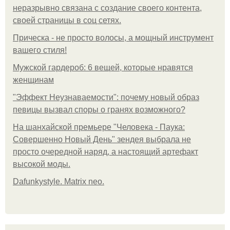
неразрывно связана с создание своего контента,
своей страницы в соц сетях.
Прическа - не просто волосы, а мощный инструмент
вашего стиля!
Мужской гардероб: 6 вещей, которые нравятся
женщинам
"Эффект Неузнаваемости": почему новый образ
певицы вызвал споры о гранях возможного?
На шанхайской премьере "Человека - Паука:
Совершенно Новый День" зендея выбрала не
просто очередной наряд, а настоящий артефакт
высокой моды.
Dafunkystyle. Matrix neo.