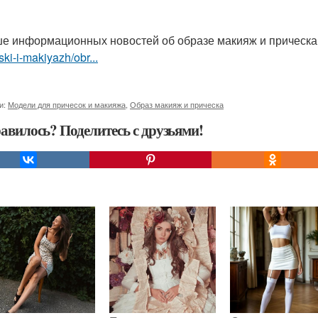
е информационных новостей об образе макияж и прическ
ski-i-makiyazh/obr...
и:
Модели для причесок и макияжа
,
Образ макияж и прическа
авилось? Поделитесь с друзьями!