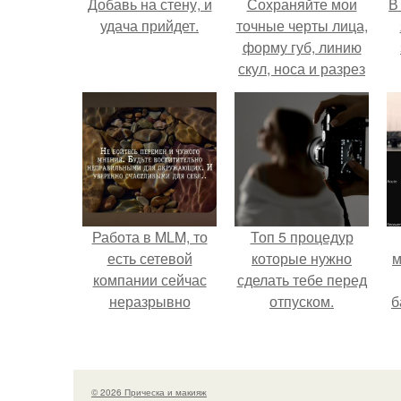
Добавь на стену, и
Сохраняйте мои
В
удача прийдет.
точные черты лица,
форму губ, линию
скул, носа и разрез
глаз.
Работа в MLM, то
Топ 5 процедур
есть сетевой
которые нужно
м
компании сейчас
сделать тебе перед
неразрывно
отпуском.
б
связана с создание
своего контента,
и
своей страницы в
с
соц сетях.
© 2026 Прическа и макияж