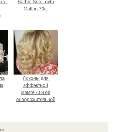
ка -
Barbie Sun Lovin
Malibu 70s.
т
о и
бои
ла
Локоны для
ла
эффектной
.
мамочки и её
обворожительной
дочурки.
язь