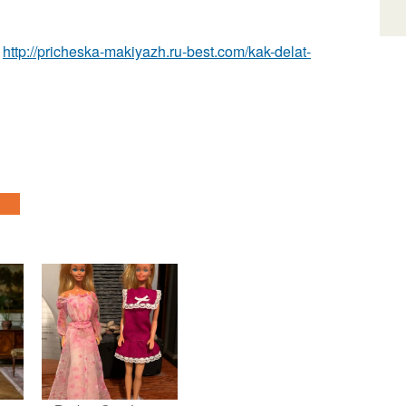
а
http://pricheska-makiyazh.ru-best.com/kak-delat-