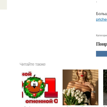
.
Больш
priche
Категори
Понр
Читайте также