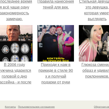
 последнее время
Правила нанесения
Стильная девуш
я всё чаще одну
теней для век.
это девушка,
закономерность
которая умее
замечаю.
выглядеть
привлекательн
элегантно в лю
ситуации.
В 2006 году
Приходи к нам в
Глюкоза смени
ужчина ударился
прикиде в стиле 90
образ и удиви
головой о дно
х и получай
поклонников
ассейна - и после
подарки от руки
этого его жизнь
вверх!
зменилась самым
транным образом.
Контакты
Пользовательское соглашение
Обратная св