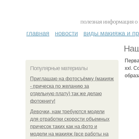
полезная информация о 
главная
новости
виды макияжа и пр
Наш
Перва
xxl. 
Популярные материалы
образ
Приглашаю на фотосъёмку (макияж
- прическа по желанию за
отдельную плату) так же делаю
фотокнигу!
Девочки, нам требуются модели
для отработки скорости объемных
причесок таких как на фото и
модели на макияж (все работы на