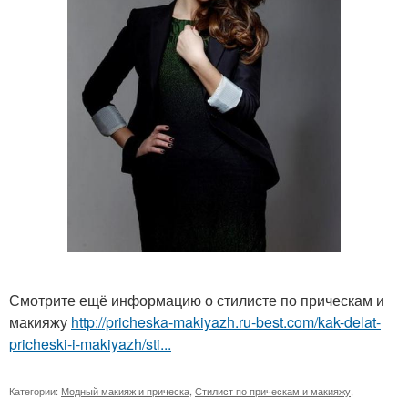
Смотрите ещё информацию о стилисте по прическам и
макияжу
http://pricheska-makiyazh.ru-best.com/kak-delat-
pricheski-i-makiyazh/sti...
Категории:
Модный макияж и прическа
,
Стилист по прическам и макияжу
,