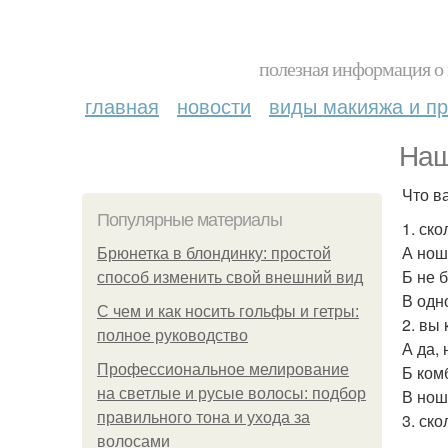
полезная информация о 
главная
новости
виды макияжа и пр
Наш
Что в
Популярные материалы
1. ск
А нош
Брюнетка в блондинку: простой
Б не 
способ изменить свой внешний вид
В одн
С чем и как носить гольфы и гетры:
2. вы
полное руководство
А да, 
Профессиональное мелирование
Б ком
на светлые и русые волосы: подбор
В нош
правильного тона и ухода за
3. ск
волосами