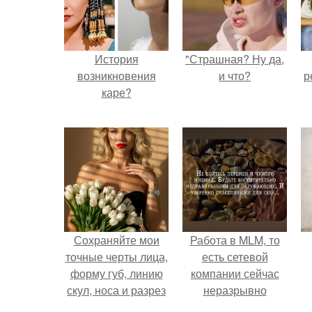
История
"Страшная? Ну да,
возникновения
и что?
р
каре?
Сохраняйте мои
Работа в MLM, то
точные черты лица,
есть сетевой
форму губ, линию
компании сейчас
скул, носа и разрез
неразрывно
глаз.
связана с создание