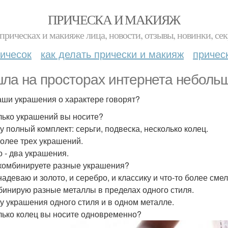
ПРИЧЕСКА И МАКИЯЖ
прическах и макияже лица, новости, отзывы, новинки, сек
ичесок
как делать прически и макияж
причес
ла на просторах интернета небольш
аши украшения о характере говорят?
олько украшений вы носите?
у полный комплект: серьги, подвеска, несколько колец.
более трех украшений.
о - два украшения.
 комбинируете разные украшения?
надеваю и золото, и серебро, и классику и что-то более смел
бинирую разные металлы в пределах одного стиля.
у украшения одного стиля и в одном металле.
олько колец вы носите одновременно?