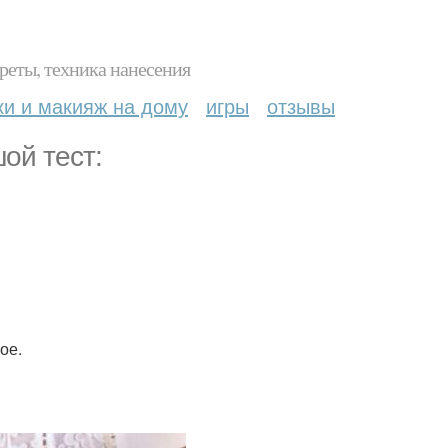
реты, техника нанесения
ки и макияж на дому
игры
отзывы
ой тест:
ое.