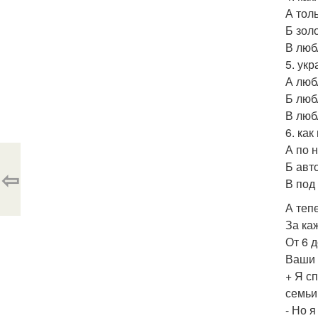
А тол
Б зол
В люб
5. ук
А люб
Б люб
В люб
6. ка
А по 
Б авт
⇦
В под
А теп
За каж
От 6 д
Ваши 
+ Я с
семьи
- Но 