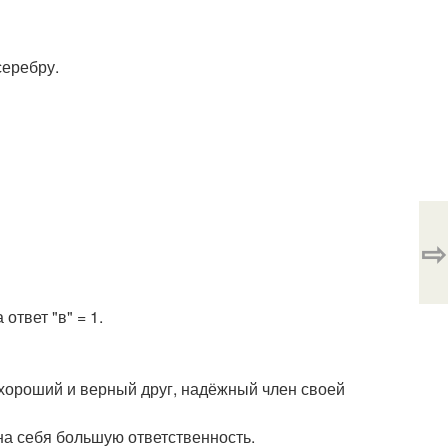
серебру.
⇨
 ответ "в" = 1.
хороший и верный друг, надёжный член своей
 на себя большую ответственность.