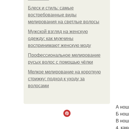
Блеск и стиль: самые
востребованные виды
мелирования на светлые волосы
Мужской взгляд на женскую
одежду: как мужчины
воспринимают женскую моду
Профессиональное мелирование
русых волос с помощью чёлки
Мелкое мелирование на короткую
стрижку: подход к уходу за
волосами
А нош
Б нош
В нош
4. ка