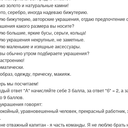
ько золото и натуральные камни!
ото, серебро, иногда надеваю бижутерию.
лю бижутерию, авторские украшения, отдаю предпочтение 
рашения какого размера вы носите?
лю большие, яркие бусы, серьги, кольца!
лю украшения некрупные, не заметные.
лю маленькие и изящные аксессуары.
к вы обычно утром подбираете украшения?
настроению!
оматически.
 образ, одежду, прическу, макияж.
ерь мы посчитаем!
дый ответ "А" начисляйте себе 3 балла, за ответ "б" = 2, а за
о 9 баллов.
украшения говорят:
покойный, уравновешенный человек, прекрасный работник, 
.
я не отважный капитан - я часть команды. Я не люблю брать