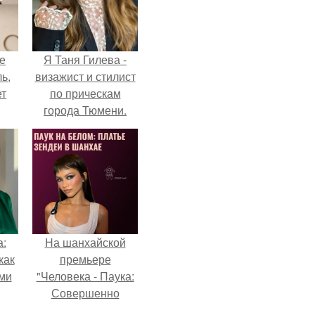
не
Я Таня Гилева -
ь,
визажист и стилист
ет
по прическам
города Тюмени.
а:
На шанхайской
как
премьере
ими
"Человека - Паука:
Совершенно
Новый День"