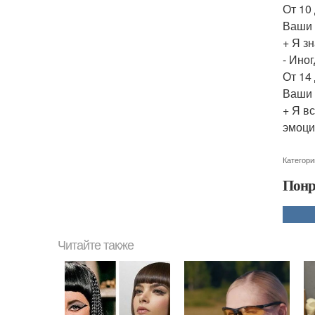
От 10
Ваши 
+ Я з
- Ино
От 14
Ваши 
+ Я в
эмоци
Категори
Понр
Читайте также