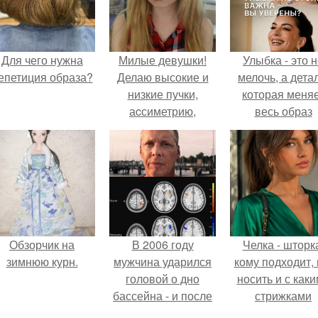
Для чего нужна
Милые девушки!
Улыбка - это 
епетиция образа?
Делаю высокие и
мелочь, а детал
низкие пучки,
которая меня
аcсиметрию,
весь образ
локоны, плету
человека.
косички и укладки,
все расходные
материалы входят
в стоимость.
Обзорчик на
В 2006 году
Челка - шторк
зимнюю курн.
мужчина ударился
кому подходит, 
головой о дно
носить и с как
бассейна - и после
стрижками
этого его жизнь
сочетать.