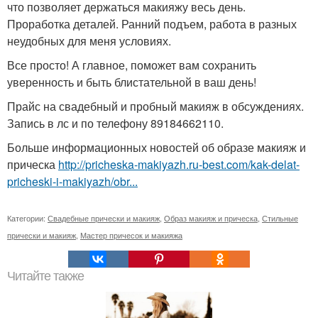
что позволяет держаться макияжу весь день.
Проработка деталей. Ранний подъем, работа в разных
неудобных для меня условиях.
Все просто! А главное, поможет вам сохранить
уверенность и быть блистательной в ваш день!
Прайс на свадебный и пробный макияж в обсуждениях.
Запись в лс и по телефону 89184662110.
Больше информационных новостей об образе макияж и
прическа
http://pricheska-makiyazh.ru-best.com/kak-delat-
pricheski-i-makiyazh/obr...
Категории:
Свадебные прически и макияж
,
Образ макияж и прическа
,
Стильные
прически и макияж
,
Мастер причесок и макияжа
Читайте также