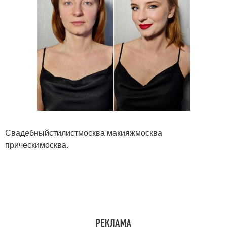
Свадебныйстилистмосква макияжмосква
прическимосква.