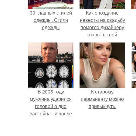
30 главных стилей
Как опоздание
одежды. Стили
невесты на свадьбу
одежды
помогло дизайнеру
открыть свой
бренд.
В 2006 году
К старому
мужчина ударился
перманенту можно
головой о дно
привыкнуть.
бассейна - и после
этого его жизнь
п
изменилась самым
странным образом.