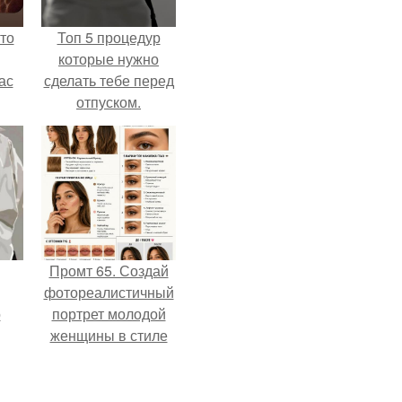
то
Топ 5 процедур
которые нужно
ас
сделать тебе перед
отпуском.
ние
а,
ы в
Промт 65. Создай
фотореалистичный
о
портрет молодой
женщины в стиле
бьюти - гайда 2026
года.