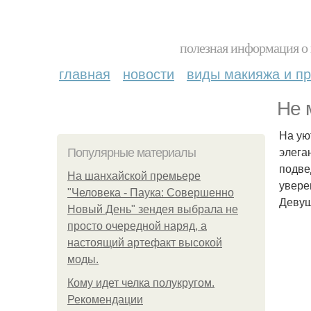
полезная информация о 
главная
новости
виды макияжа и пр
Не 
На ую
элега
Популярные материалы
подве
На шанхайской премьере
увере
"Человека - Паука: Совершенно
Девуш
Новый День" зендея выбрала не
просто очередной наряд, а
настоящий артефакт высокой
моды.
Кому идет челка полукругом.
Рекомендации