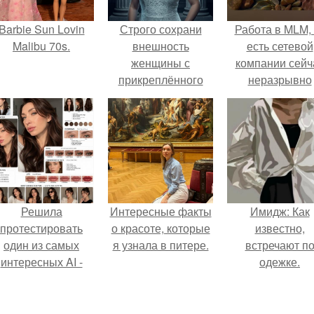
Barbie Sun Lovin
Строго сохрани
Работа в MLM, 
Malibu 70s.
внешность
есть сетевой
женщины с
компании сейч
прикреплённого
неразрывно
фото 1: 1. не
связана с созда
менять лицо,
своего контент
форму глаз, нос,
своей страниц
кожу с порами,
соц сетях.
возраст, прическу,
пропорции тела.
Решила
Интересные факты
Имидж: Как
протестировать
о красоте, которые
известно,
один из самых
я узнала в питере.
встречают п
интересных AI -
одежке.
ромтов для бьюти
- анализа.