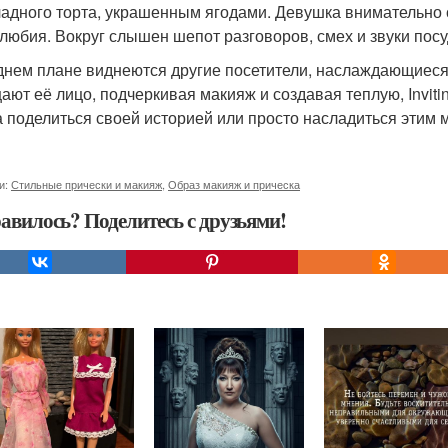
адного торта, украшенным ягодами. Девушка внимательно см
любия. Вокруг слышен шепот разговоров, смех и звуки пос
днем плане виднеются другие посетители, наслаждающиеся
ают её лицо, подчеркивая макияж и создавая теплую, Inviti
а поделиться своей историей или просто насладиться этим 
и:
Стильные прически и макияж
,
Образ макияж и прическа
авилось? Поделитесь с друзьями!