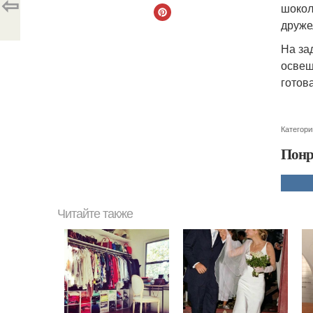
⇦
шокол
друже
На за
освещ
готов
Категори
Понр
Читайте также