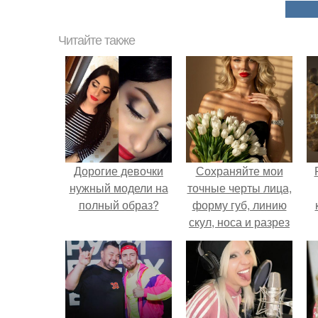
Читайте также
Дорогие девочки
Сохраняйте мои
нужный модели на
точные черты лица,
полный образ?
форму губ, линию
скул, носа и разрез
глаз.
с