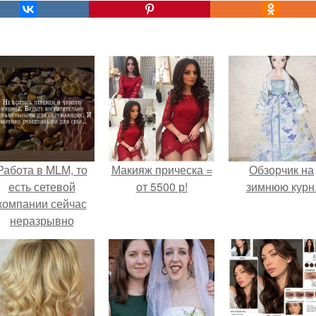
Работа в MLM, то
Макияж прическа =
Обзорчик на
есть сетевой
от 5500 р!
зимнюю курн
компании сейчас
неразрывно
вязана с создание
своего контента,
своей страницы в
соц сетях.