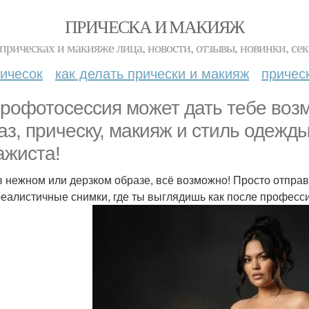
ПРИЧЕСКА И МАКИЯЖ
прическах и макияже лица, новости, отзывы, новинки, сек
ичесок
как делать прически и макияж
причес
рофотосессия может дать тебе воз
аз, прическу, макияж и стиль одежды 
ажиста!
в нежном или дерзком образе, всё возможно! Просто отправл
реалистичные снимки, где ты выглядишь как после профес