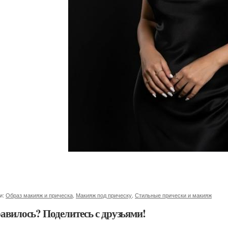
и:
Образ макияж и прическа
,
Макияж под прическу
,
Стильные прически и макияж
авилось? Поделитесь с друзьями!