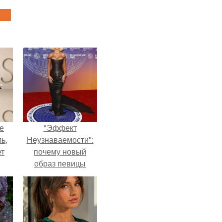
не
"Эффект
ь,
Неузнаваемости":
ет
почему новый
образ певицы
вызвал споры о
гранях
возможного?