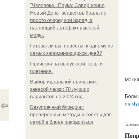
"Человека - Паука: Совершенно
Новый День" зендея выбрала не
просто очередной наряд, а
настоящий артефакт высокой
моды.
Готовы ли вы, невесты, к одному из
самых запоминающихся дней?
Прически на выпускной: косы и
плетения.
Макия
Выбор идеальной прически с
завесой челки: 70 лучших
Больш
вариантов на 2024 год
⇦
makiya
Безупречный блондинг:
проверенные методы и советы для
самой в блонд покраситься
Категори
Понр