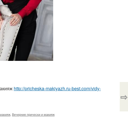
макияж
http://pricheska-makiyazh.ru-best.com/vidy-
⇨
 макияж
,
Вечерние прически и макияж