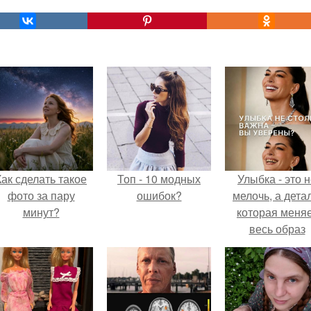
Как сделать такое
Топ - 10 модных
Улыбка - это 
фото за пару
ошибок?
мелочь, а детал
минут?
которая меня
весь образ
человека.