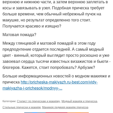
верхнюю и нижнюю части, а затем верхнюю заплетать в
косы и завязывать в узел. Подобная прическа требует
больше времени, чем обычный небрежный пучок на
макушке, но результат определенно того стоит.
Получается красиво и изящно?
Матовая помада?
Между глянцевой и матовой помадой в этом году
предподчтение отдается последней. А самый модный
цвет - винный, который выглядит просто роскошно и уже
завоевал сердца тысячи известных визажистов и бьюти -
блогеров. Кажется, стоит попробовать? Арбузик?
Больше информационных новостей о модном макияже и
прическа
http://pricheska-makiyazh.ru-best.com/vidy-
makiyazha-i-prichesok/modnyy-...
Категории:
Стилист по прическам и макияжу
,
Модный макияж и прическа
,
Стильные прически и макияж
,
Маникюр педикюр макияж прическа