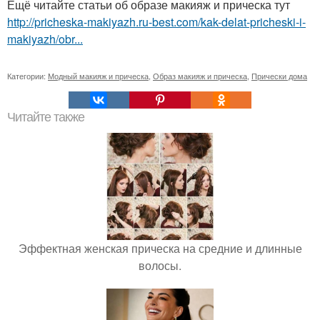
Ещё читайте статьи об образе макияж и прическа тут
http://pricheska-makiyazh.ru-best.com/kak-delat-pricheski-i-
makiyazh/obr...
Категории:
Модный макияж и прическа
,
Образ макияж и прическа
,
Прически дома
Читайте также
Эффектная женская прическа на средние и длинные
волосы.