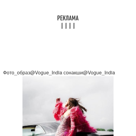
Фото_образ@Vogue_India сонакши@Vogue_India