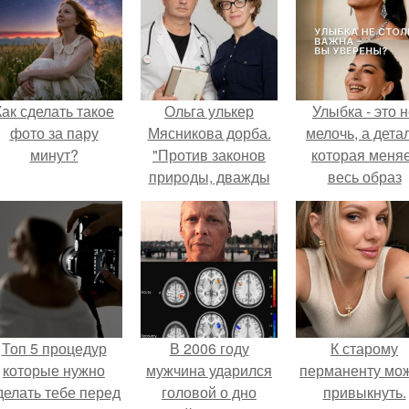
Как сделать такое
Ольга улькер
Улыбка - это 
фото за пару
Мясникова дорба.
мелочь, а детал
минут?
"Против законов
которая меня
природы, дважды
весь образ
выходила из комы":
человека.
Доктор Мясников в
день смерти мамы
показал пример
борьбы за жизнь
Топ 5 процедур
В 2006 году
К старому
которые нужно
мужчина ударился
перманенту мо
делать тебе перед
головой о дно
привыкнуть.