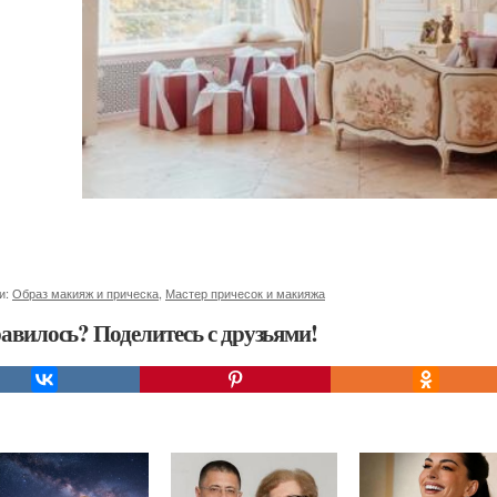
и:
Образ макияж и прическа
,
Мастер причесок и макияжа
авилось? Поделитесь с друзьями!