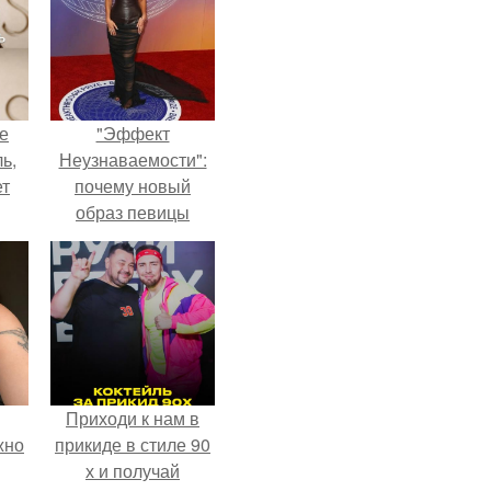
не
"Эффект
ь,
Неузнаваемости":
ет
почему новый
образ певицы
вызвал споры о
гранях
возможного?
Приходи к нам в
жно
прикиде в стиле 90
х и получай