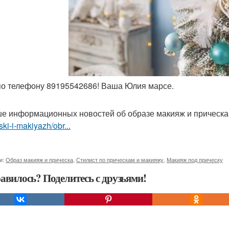
 по телефону 89195542686! Ваша Юлия марсе.
е информационных новостей об образе макияж и прическ
ski-i-makiyazh/obr...
и:
Образ макияж и прическа
,
Стилист по прическам и макияжу
,
Макияж под прическу
авилось? Поделитесь с друзьями!