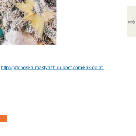
⇨
а
http://pricheska-makiyazh.ru-best.com/kak-delat-