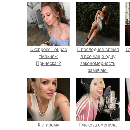
Экспресс - образ
В последнее время
С
"Макияж
я всё чаще одну
Прическа"?
закономерность
замечаю.
э
К старому
Глюкоза сменила