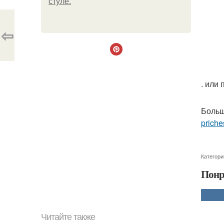
стуле.
⇦
. или
Больш
priche
Категори
Понр
Читайте также