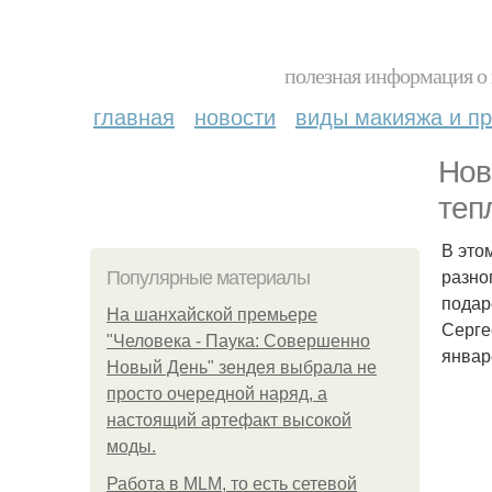
полезная информация о 
главная
новости
виды макияжа и пр
Нов
теп
В это
разно
Популярные материалы
подар
На шанхайской премьере
Серге
"Человека - Паука: Совершенно
январ
Новый День" зендея выбрала не
просто очередной наряд, а
настоящий артефакт высокой
моды.
Работа в MLM, то есть сетевой