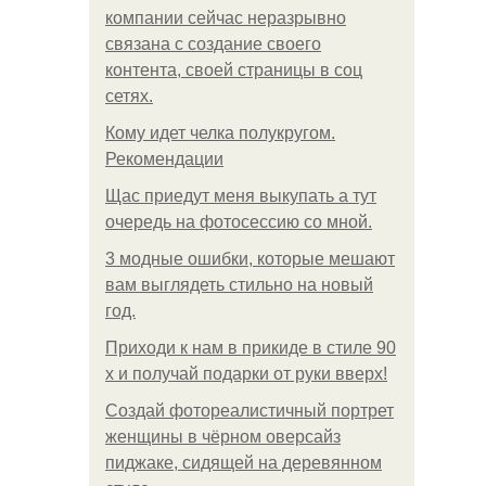
компании сейчас неразрывно
связана с создание своего
контента, своей страницы в соц
сетях.
Кому идет челка полукругом.
Рекомендации
Щас приедут меня выкупать а тут
очередь на фотосессию со мной.
3 модные ошибки, которые мешают
вам выглядеть стильно на новый
год.
Приходи к нам в прикиде в стиле 90
х и получай подарки от руки вверх!
Создай фотореалистичный портрет
женщины в чёрном оверсайз
пиджаке, сидящей на деревянном