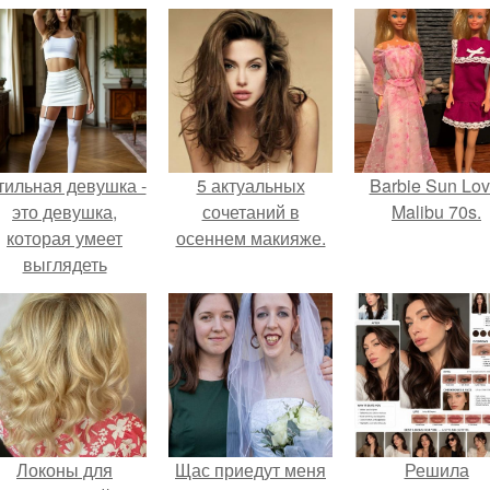
тильная девушка -
5 актуальных
Barbie Sun Lov
это девушка,
сочетаний в
Malibu 70s.
которая умеет
осеннем макияже.
выглядеть
привлекательно и
легантно в любои
ситуации.
Локоны для
Щас приедут меня
Решила