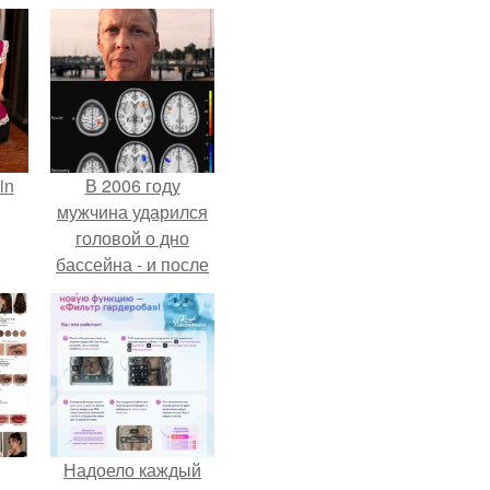
in
В 2006 году
мужчина ударился
головой о дно
бассейна - и после
этого его жизнь
изменилась самым
странным образом.
Надоело каждый