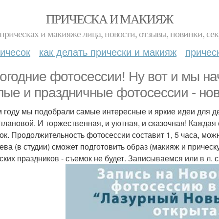
ПРИЧЕСКА И МАКИЯЖ
прическах и макияже лица, новости, отзывы, новинки, сек
ичесок
как делать прически и макияж
причес
огодние фотосессии! Ну вот и мы н
лые и праздничные фотосессии - нов
м году мы подобрали самые интересные и яркие идеи для д
плановой. И торжественная, и уютная, и сказочная! Каждая
ок. Продолжительность фотосессии составит 1, 5 часа, можн
ева (в студии) сможет подготовить образ (макияж и прическ
ских праздников - съемок не будет. Записываемся или в л. с