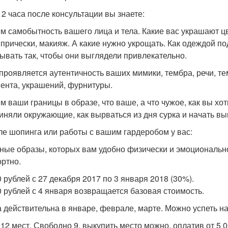
 2 часа после консультации вы знаете:
чем самобытность вашего лица и тела. Какие вас украшают ц
 прически, макияж. А какие нужно укрощать. Как одеждой п
ывать так, чтобы они выглядели привлекательно.
к проявляется аутентичность ваших мимики, тембра, речи, т
ента, украшений, фурнитуры.
ем ваши границы в образе, что ваше, а что чужое, как вы хо
иняли окружающие, как вырваться из дня сурка и начать выг
ле шопинга или работы с вашим гардеробом у вас:
ные образы, которых вам удобно физически и эмоционально
ртно.
0 рублей с 27 декабря 2017 по 3 января 2018 (30%).
0 рублей с 4 января возвращается базовая стоимость.
а действительна в январе, феврале, марте. Можно успеть на
 12 мест. Свободно 9. выкупить место можно, оплатив от 5 