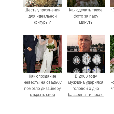
Шесть упражнений
Как сделать такое
"
для идеальной
фото за пару
фигуры?
минут?
Как опоздание
В 2006 году
невесты на свадьбу
мужчина ударился
к
помогло дизайнеру
головой о дно
ч
открыть свой
бассейна - и после
бренд.
этого его жизнь
изменилась самым
странным образом.