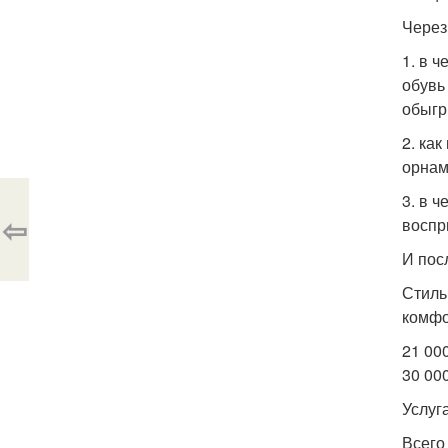
Через
1. в 
обувь
обыгр
2. ка
орнам
3. в ч
⇦
воспр
И пос
Стиль
комфо
21 00
30 00
Услуг
Всего