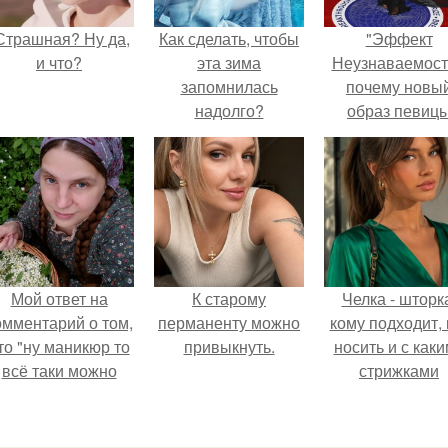
Страшная? Ну да,
Как сделать, чтобы
"Эффект
и что?
эта зима
Неузнаваемост
запомнилась
почему новы
надолго?
образ певиц
вызвал споры
гранях
возможного?
Мой ответ на
К старому
Челка - шторк
омментарий о том,
перманенту можно
кому подходит, 
то "ну маникюр то
привыкнуть.
носить и с как
всё таки можно
стрижками
было бы сделать.
сочетать.