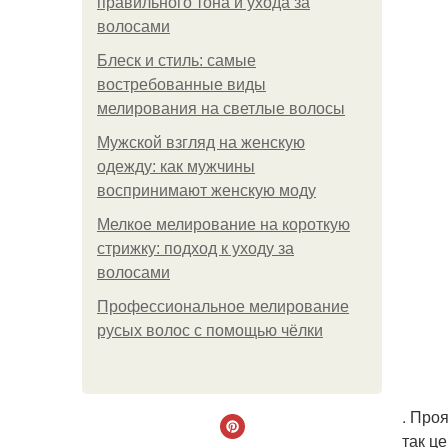
правильного тона и ухода за
волосами
Блеск и стиль: самые
востребованные виды
мелирования на светлые волосы
Мужской взгляд на женскую
одежду: как мужчины
воспринимают женскую моду
Мелкое мелирование на короткую
стрижку: подход к уходу за
волосами
Профессиональное мелирование
русых волос с помощью чёлки
. Про
так ц