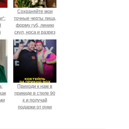
Сохраняйте мои
и":
точные черты лица,
й
форму губ, линию
ы
скул, носа и разрез
 о
глаз.
а:
Приходи к нам в
как
прикиде в стиле 90
ими
х и получай
подарки от руки
вверх!