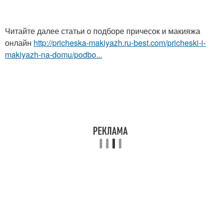
Читайте далее статьи о подборе причесок и макияжа
онлайн
http://pricheska-makiyazh.ru-best.com/pricheski-i-
makiyazh-na-domu/podbo...