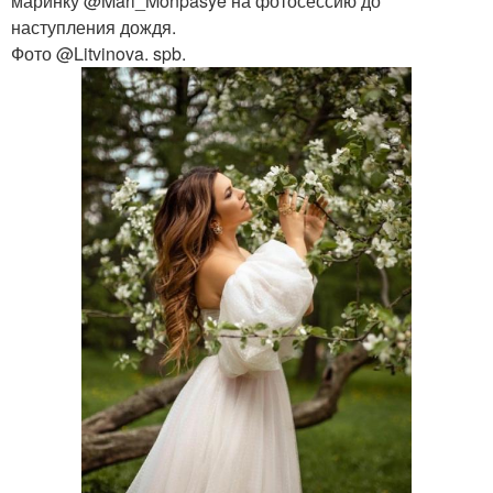
маринку @Mari_Monpasye на фотосессию до
наступления дождя.
Фото @Litvinova. spb.