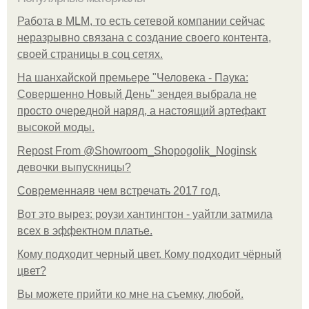
Работа в MLM, то есть сетевой компании сейчас
неразрывно связана с создание своего контента,
своей страницы в соц сетях.
На шанхайской премьере "Человека - Паука:
Совершенно Новый День" зендея выбрала не
просто очередной наряд, а настоящий артефакт
высокой моды.
Repost From @Showroom_Shopogolik_Noginsk
девочки выпускницы?
Современнаяв чем встречать 2017 год.
Вот это вырез: роузи хантингтон - уайтли затмила
всех в эффектном платьe.
Кому подходит черный цвет. Кому подходит чёрный
цвет?
Вы можете прийти ко мне на съемку, любой.