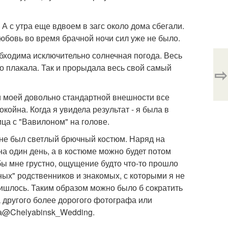
 А с утра еще вдвоем в загс около дома сбегали.
юбовь во время брачной ночи сил уже не было.
обходима исключительно солнечная погода. Весь
ло плакала. Так и прорыдала весь свой самый
⇨
ри моей довольно стандартной внешности все
койна. Когда я увидела результат - я была в
ца с "Вавилоном" на голове.
 мне был светлый брючный костюм. Наряд на
на один день, а в костюме можно будет потом
бы мне грустно, ощущение будто что-то прошло
ых" родственников и знакомых, с которыми я не
ришлось. Таким образом можно было б сократить
на другого более дорогого фотографа или
та@Chelyabinsk_Wedding.