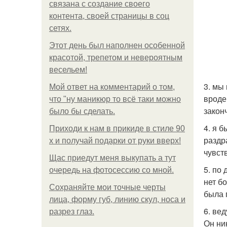
связана с создание своего
контента, своей страницы в соц
сетях.
Этот день был наполнен особенной
красотой, трепетом и невероятным
весельем!
3. мы
Мой ответ на комментарий о том,
вроде
что "ну маникюр то всё таки можно
закон
было бы сделать.
4. я 
Приходи к нам в прикиде в стиле 90
раздр
х и получай подарки от руки вверх!
чувст
Щас приедут меня выкупать а тут
5. по
очередь на фотосессию со мной.
нет б
Сохраняйте мои точные черты
была 
лица, форму губ, линию скул, носа и
6. ве
разрез глаз.
Он ни