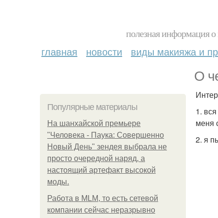
полезная информация о 
главная
новости
виды макияжа и пр
О ч
Интер
Популярные материалы
1. вс
меня 
На шанхайской премьере
"Человека - Паука: Совершенно
2. я 
Новый День" зендея выбрала не
просто очередной наряд, а
настоящий артефакт высокой
моды.
Работа в MLM, то есть сетевой
компании сейчас неразрывно