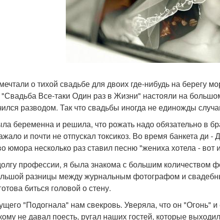
 мечтали о тихой свадьбе для двоих где-нибудь на берегу мо
 "Свадьба Все-таки Один раз в Жизни" настояли на большом
чился разводом. Так что свадьбы иногда не единожды случа
была беременна и решила, что рожать надо обязательно в бр
ажало и почти не отпускал токсикоз. Во время банкета ди -
во юмора несколько раз ставил песню "жениха хотела - вот и
 долгу профессии, я была знакома с большим количеством ф
ольшой разницы между журнальным фотографом и свадебны
готова биться головой о стену.
дущего "Подогнала" нам свекровь. Уверяла, что он "Огонь" 
кому не давал поесть, ругал наших гостей, которые выходил