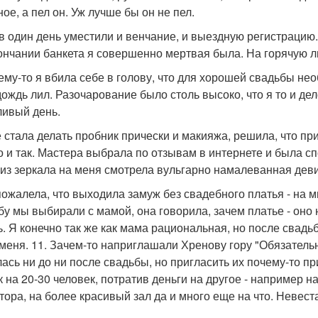
ое, а пел он. Уж лучше бы он не пел.
 в один день уместили и венчание, и выездную регистрацию.
ончании банкета я совершенно мертвая была. На горячую л
чему-то я вбила себе в голову, что для хорошей свадьбы не
дождь лил. Разочарование было столь высоко, что я то и де
ливый день.
не стала делать пробник прически и макияжа, решила, что п
о и так. Мастера выбрала по отзывам в интернете и была спо
 из зеркала на меня смотрела вульгарно намалеванная деви
 пожалела, что выходила замуж без свадебного платья - на
бу мы выбирали с мамой, она говорила, зачем платье - оно 
ь. Я конечно так же как мама рациональная, но после свадь
меня. 11. Зачем-то наприглашали Хренову гору "Обязательн
ась ни до ни после свадьбы, но пригласить их почему-то п
к на 20-30 человек, потратив деньги на другое - например 
тора, на более красивый зал да и много еще на что. Невес