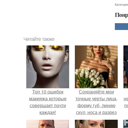
Категори
Понр
Читайте также
Топ 10 ошибок
Сохраняйте мои
макияжа которые
точные черты лица,
н
совершает почти
форму губ, линию
п
каждая!
скул, носа и разрез
глаз.