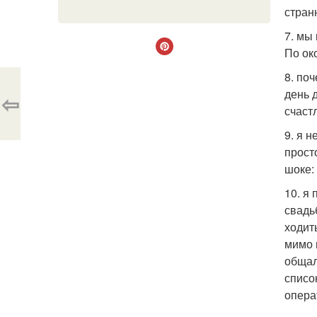
странн
7. мы
По ок
8. по
день 
⇦
счаст
9. я 
прост
шоке:
10. я
свадь
ходит
мимо 
общал
списо
опера