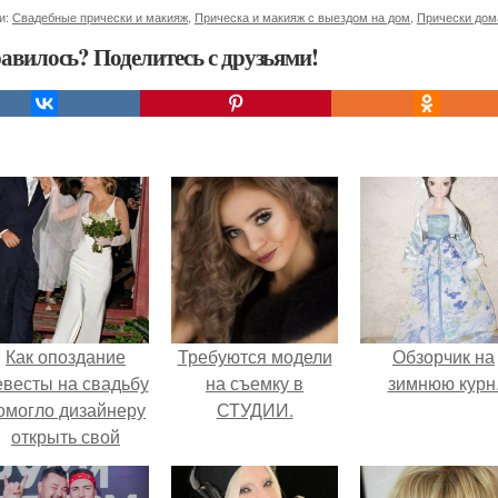
и:
Свадебные прически и макияж
,
Прическа и макияж с выездом на дом
,
Прически дом
авилось? Поделитесь с друзьями!
Как опоздание
Требуются модели
Обзорчик на
евесты на свадьбу
на съемку в
зимнюю курн
омогло дизайнеру
СТУДИИ.
открыть свой
бренд.