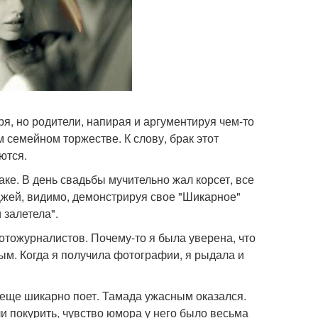
ря, но родители, напирая и аргументируя чем-то
 семейном торжестве. К слову, брак этот
ются.
аке. В день свадьбы мучительно жал корсет, все
 Джей, видимо, демонстрируя свое "Шикарное"
 залетела".
отожурналистов. Почему-то я была уверена, что
м. Когда я получила фотографии, я рыдала и
и еще шикарно поет. Тамада ужасным оказался.
и покурить, чувство юмора у него было весьма