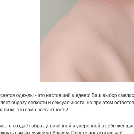
асается одежды - это настоящий шедевр! Ваш выбор смелост
ляет образу легкости и сексуальности, но при этом остаётс
ализм: это сама элегантность!
месте создаёт образ утончённой и уверенной в себе женщин
ркнуть самым лучшим образом. Просто восхитительно!