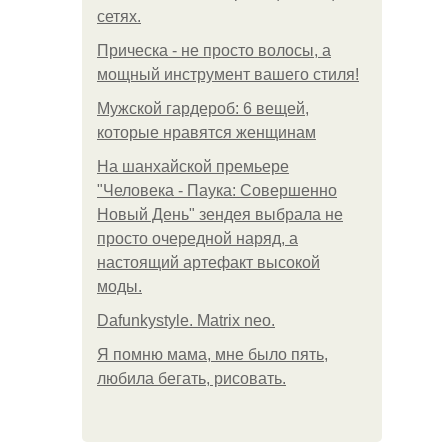
сетях.
Прическа - не просто волосы, а
мощный инструмент вашего стиля!
Мужской гардероб: 6 вещей,
которые нравятся женщинам
На шанхайской премьере
"Человека - Паука: Совершенно
Новый День" зендея выбрала не
просто очередной наряд, а
настоящий артефакт высокой
моды.
Dafunkystyle. Matrix neo.
Я помню мама, мне было пять,
любила бегать, рисовать.