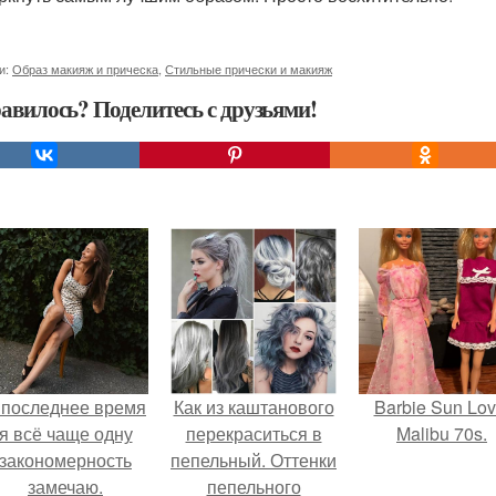
и:
Образ макияж и прическа
,
Стильные прически и макияж
авилось? Поделитесь с друзьями!
 последнее время
Как из каштанового
Barbie Sun Lov
я всё чаще одну
перекраситься в
Malibu 70s.
закономерность
пепельный. Оттенки
замечаю.
пепельного