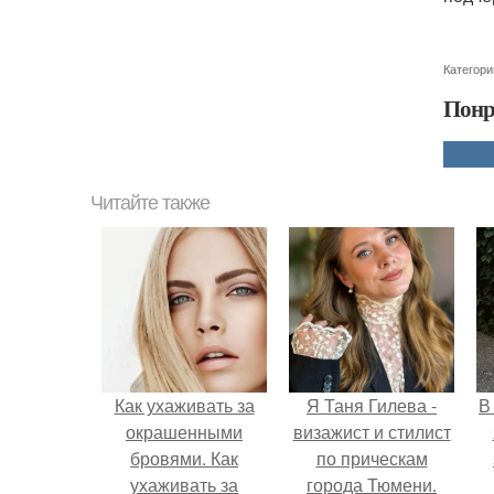
Категори
Понр
Читайте также
Как ухаживать за
Я Таня Гилева -
В
окрашенными
визажист и стилист
бровями. Как
по прическам
ухаживать за
города Тюмени.