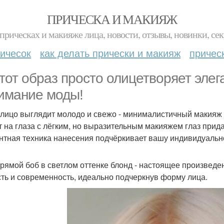
ПРИЧЕСКА И МАКИЯЖ
прическах и макияже лица, новости, отзывы, новинки, сек
ичесок
как делать прически и макияж
причес
этот образ просто олицетворяет элег
имание моды!
лицо выглядит молодо и свежо - минималистичный макияж т
т на глаза с лёгким, но выразительным макияжем глаз прид
нтная техника нанесения подчёркивает вашу индивидуальн
рямой боб в светлом оттенке блонд - настоящее произведен
сть и современность, идеально подчеркнув форму лица.