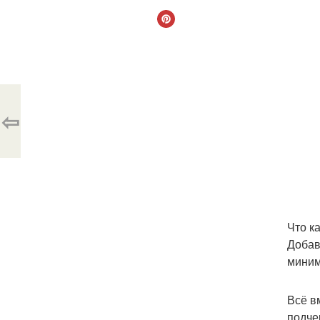
⇦
Что к
Добав
миним
Всё в
подче