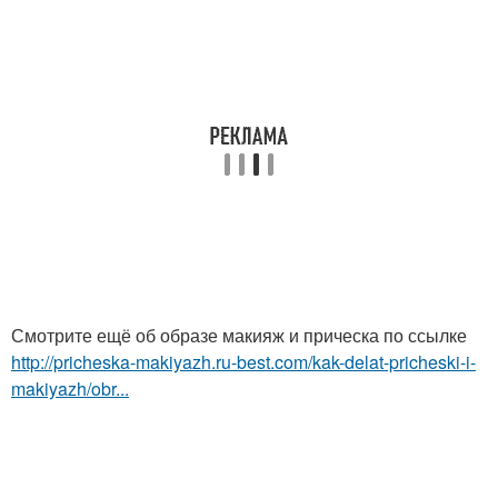
Смотрите ещё об образе макияж и прическа по ссылке
http://pricheska-makiyazh.ru-best.com/kak-delat-pricheski-i-
makiyazh/obr...