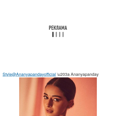
Style@Ananyapandayofficial
\u203a Ananyapanday