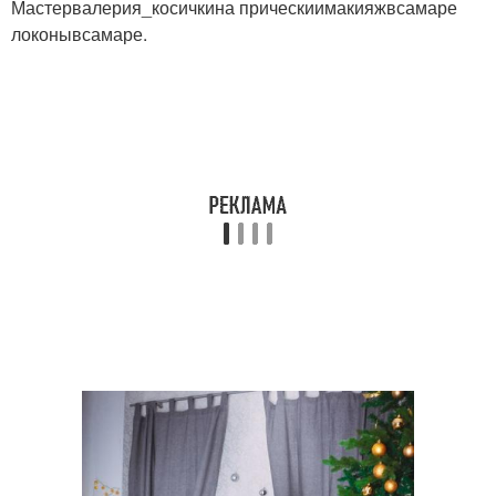
Мастервалерия_косичкина прическиимакияжвсамаре
локонывсамаре.