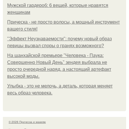
Мужской гардероб: 6 вещей, которые нравятся
женщинам
Прическа - не просто волосы, а мощный инструмент
вашего стиля!
"Эффект Неузнаваемости": почему новый образ
певицы вызвал споры о гранях возможного?
На шанхайской премьере "Человека - Паука:
Совершенно Новый День" зендея выбрала не
просто очередной наряд, а настоящий артефакт
высокой моды.
Улыбка - это не мелочь, а деталь, которая меняет
весь образ человека.
© 2026 Прическа и макияж