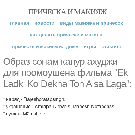
ПРИЧЕСКА И МАКИЯЖ
главная
новости
виды макияжа и причесок
как делать прически и макияж
прически и макияж на дому
игры
отзывы
Образ сонам капур ахуджи
для промоушена фильма "Ek
Ladki Ko Dekha Toh Aisa Laga":
* наряд - Rajeshpratapsingh.
* украшение - Amrapali Jewels; Mahesh Notandass;.
* сумка - M2malletier.