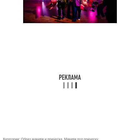
Категории:
Образ макияж и прическа
,
Макияж под прическу