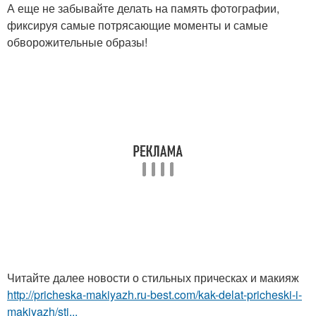
А еще не забывайте делать на память фотографии,
фиксируя самые потрясающие моменты и самые
обворожительные образы!
Читайте далее новости о стильных прическах и макияж
http://pricheska-makiyazh.ru-best.com/kak-delat-pricheski-i-
makiyazh/sti...