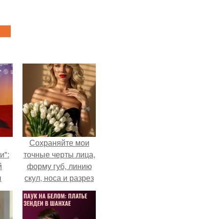
Сохраняйте мои
и":
точные черты лица,
й
форму губ, линию
ы
скул, носа и разрез
 о
глаз.