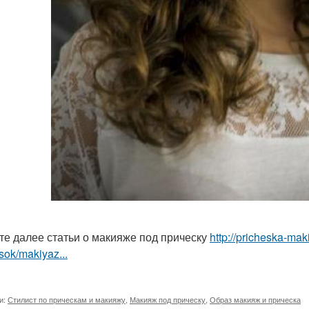
те далее статьи о макияже под прическу
http://pricheska-mak
sok/makiyaz...
и:
Стилист по прическам и макияжу
,
Макияж под прическу
,
Образ макияж и прическа