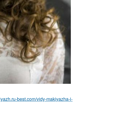
iyazh.ru-best.com/vidy-makiyazha-i-