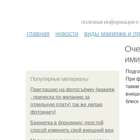
полезная информация о 
главная
новости
виды макияжа и пр
Оче
ими
Подго
При ф
Популярные материалы
таким
Приглашаю на фотосъёмку (макияж
внешн
- прическа по желанию за
блеск
отдельную плату) так же делаю
фотокнигу!
Брюнетка в блондинку: простой
способ изменить свой внешний вид