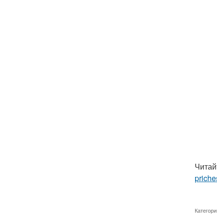
Читай
priche
Категори