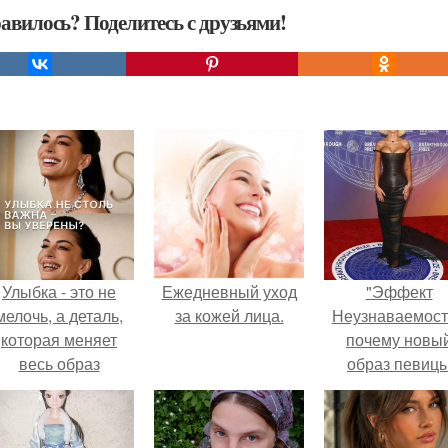
авилось? Поделитесь с друзьями!
Улыбка - это не
Ежедневный уход
"Эффект
мелочь, а деталь,
за кожей лица.
Неузнаваемост
которая меняет
почему новы
весь образ
образ певиц
человека.
вызвал споры
гранях
возможного?