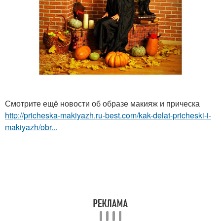
Смотрите ещё новости об образе макияж и прическа
http://pricheska-makiyazh.ru-best.com/kak-delat-pricheski-i-
makiyazh/obr...