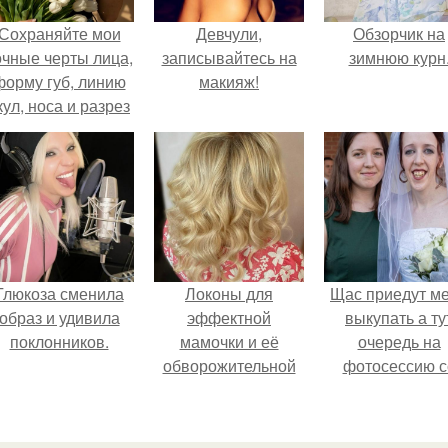
Сохраняйте мои
Девчули,
Обзорчик на
очные черты лица,
записывайтесь на
зимнюю курн
форму губ, линию
макияж!
кул, носа и разрез
глаз.
Глюкоза сменила
Локоны для
Щас приедут м
образ и удивила
эффектной
выкупать а ту
поклонников.
мамочки и её
очередь на
обворожительной
фотосессию с
дочурки.
мной.