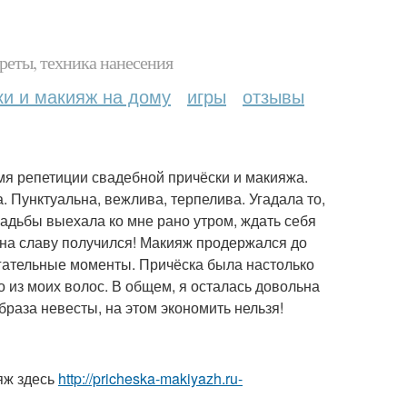
реты, техника нанесения
ки и макияж на дому
игры
отзывы
мя репетиции свадебной причёски и макияжа.
. Пунктуальна, вежлива, терпелива. Угадала то,
свадьбы выехала ко мне рано утром, ждать себя
з на славу получился! Макияж продержался до
рогательные моменты. Причёска была настолько
о из моих волос. В общем, я осталась довольна
раза невесты, на этом экономить нельзя!
яж здесь
http://pricheska-makiyazh.ru-