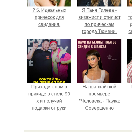
? 5. Идеальных
Я Таня Гилева -
причесок для
визажист и стилист
т
свидания.
по прическам
города Тюмени.
с
Приходи к нам в
На шанхайской
прикиде в стиле 90
премьере
х и получай
"Человека - Паука:
подарки от руки
Совершенно
вверх!
Новый День"
зендея выбрала не
просто очередной