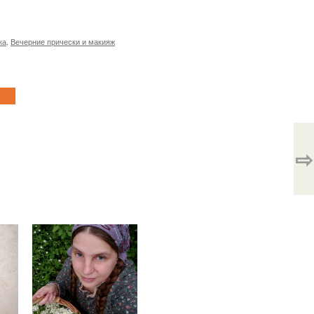
ка
,
Вечерние прически и макияж
⇨