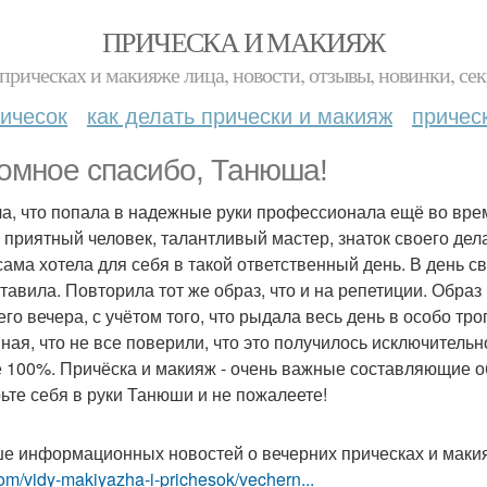
ПРИЧЕСКА И МАКИЯЖ
прическах и макияже лица, новости, отзывы, новинки, сек
ичесок
как делать прически и макияж
причес
омное спасибо, Танюша!
а, что попала в надежные руки профессионала ещё во вре
 приятный человек, талантливый мастер, знаток своего дела
 сама хотела для себя в такой ответственный день. В день 
ставила. Повторила тот же образ, что и на репетиции. Обра
его вечера, с учётом того, что рыдала весь день в особо т
ная, что не все поверили, что это получилось исключительн
е 100%. Причёска и макияж - очень важные составляющие об
ьте себя в руки Танюши и не пожалеете!
е информационных новостей о вечерних прическах и маки
om/vidy-makiyazha-i-prichesok/vechern...