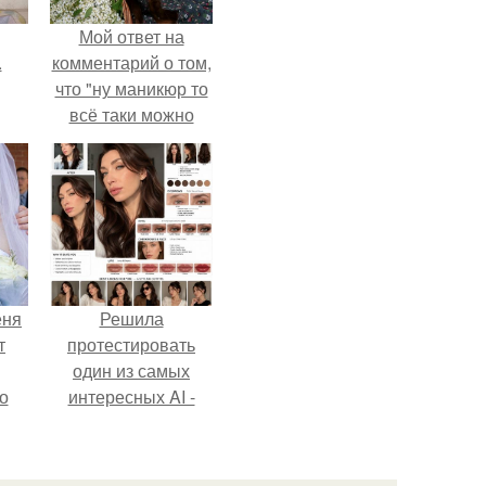
Мой ответ на
.
комментарий о том,
что "ну маникюр то
всё таки можно
было бы сделать.
еня
Решила
т
протестировать
один из самых
о
интересных AI -
промтов для бьюти
- анализа.