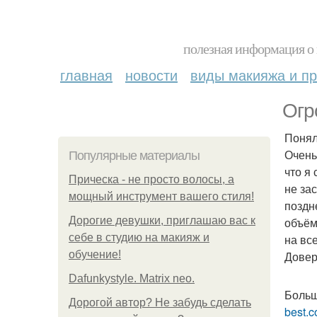
полезная информация о 
главная
новости
виды макияжа и пр
Огр
Понял
Очень
Популярные материалы
что я
Прическа - не просто волосы, а
не за
мощный инструмент вашего стиля!
поздн
Дорогие девушки, приглашаю вас к
объём
себе в студию на макияж и
на вс
обучение!
Довер
Dafunkystyle. Matrix neo.
Больш
Дорогой автор? Не забудь сделать
best.c