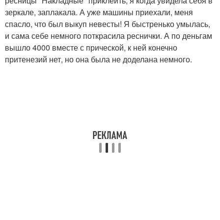
ресницы "Накладные" приклеить, я когда увидела себя в
зеркале, заплакала. А уже машины приехали, меня
спасло, что был выкуп невесты! Я быстренько умылась,
и сама себе немного поткрасила реснички. А по деньгам
вышло 4000 вместе с прической, к ней конечно
притенезий нет, но она была не доделана немного.