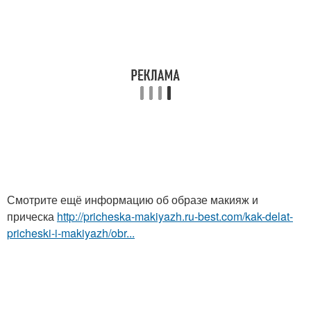
Смотрите ещё информацию об образе макияж и
прическа
http://pricheska-makiyazh.ru-best.com/kak-delat-
pricheski-i-makiyazh/obr...