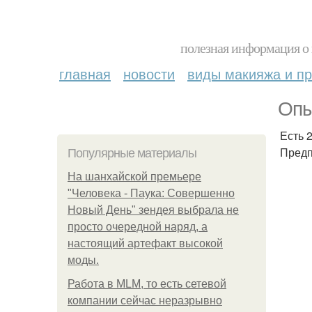
полезная информация о 
главная
новости
виды макияжа и пр
Опы
Есть 
Предп
Популярные материалы
На шанхайской премьере
"Человека - Паука: Совершенно
Новый День" зендея выбрала не
просто очередной наряд, а
настоящий артефакт высокой
моды.
Работа в MLM, то есть сетевой
компании сейчас неразрывно