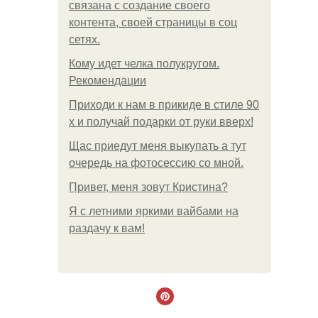
связана с создание своего
контента, своей страницы в соц
сетях.
Кому идет челка полукругом.
Рекомендации
Приходи к нам в прикиде в стиле 90
х и получай подарки от руки вверх!
Щас приедут меня выкупать а тут
очередь на фотосессию со мной.
Привет, меня зовут Кристина?
Я с летними яркими вайбами на
раздачу к вам!