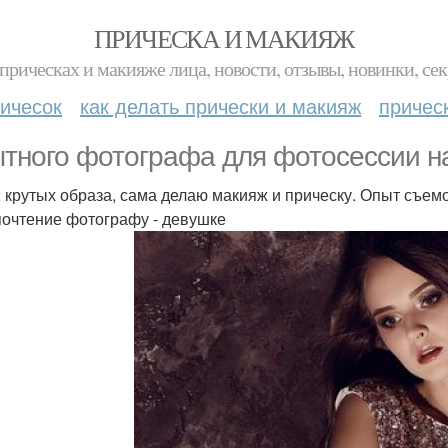
ПРИЧЕСКА И МАКИЯЖ
прическах и макияже лица, новости, отзывы, новинки, сек
ичесок
как делать прически и макияж
причес
тного фотографа для фотосессии н
2 крутых образа, сама делаю макияж и прическу. Опыт съем
очтение фотографу - девушке