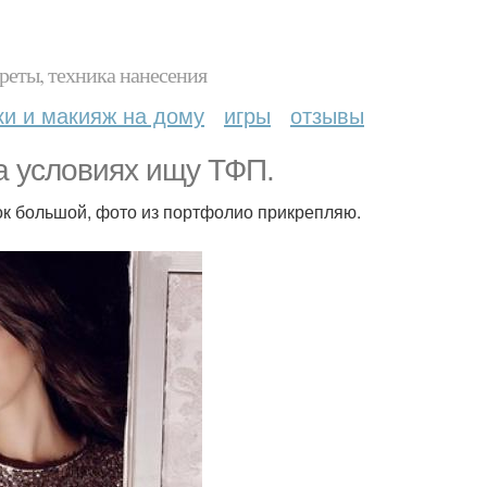
реты, техника нанесения
ки и макияж на дому
игры
отзывы
а условиях ищу ТФП.
ок большой, фото из портфолио прикрепляю.