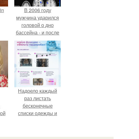
in
В 2006 году
мужчина ударился
головой о дно
бассейна - и после
этого его жизнь
изменилась самым
странным образом.
Надоело каждый
раз листать
ё
бесконечные
ой
списки одежды и
заново собирать
любимый лук по
кусочкам?