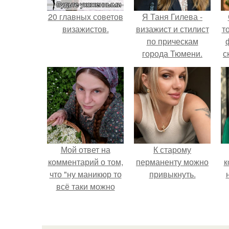
20 главных советов
Я Таня Гилева -
визажистов.
визажист и стилист
т
по прическам
города Тюмени.
с
Мой ответ на
К старому
комментарий о том,
перманенту можно
к
что "ну маникюр то
привыкнуть.
всё таки можно
было бы сделать.