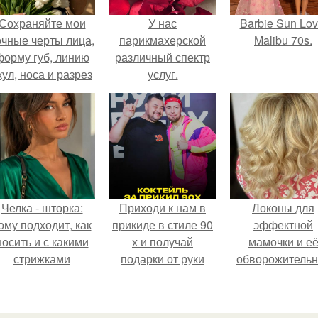
Сохраняйте мои
У нас
Barbie Sun Lov
очные черты лица,
парикмахерской
Malibu 70s.
форму губ, линию
различный спектр
кул, носа и разрез
услуг.
глаз.
Челка - шторка:
Приходи к нам в
Локоны для
ому подходит, как
прикиде в стиле 90
эффектной
носить и с какими
х и получай
мамочки и е
стрижками
подарки от руки
обворожительн
сочетать.
вверх!
дочурки.