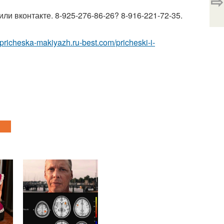
⇨
ли вконтакте. 8-925-276-86-26? 8-916-221-72-35.
//pricheska-makiyazh.ru-best.com/pricheski-i-