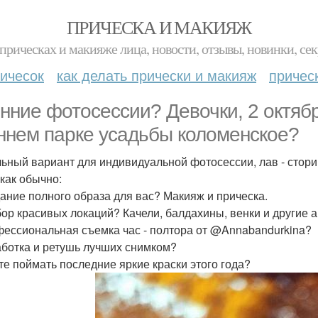
ПРИЧЕСКА И МАКИЯЖ
прическах и макияже лица, новости, отзывы, новинки, сек
ичесок
как делать прически и макияж
причес
нние фотосессии? Девочки, 2 октяб
ннем парке усадьбы коломенское?
ьный вариант для индивидуальной фотосессии, лав - стори
 как обычно:
дание полного образа для вас? Макияж и прическа.
бор красивых локаций? Качели, балдахины, венки и другие 
фессиональная съемка час - полтора от @Annabandurkina?
аботка и ретушь лучших снимком?
те поймать последние яркие краски этого года?