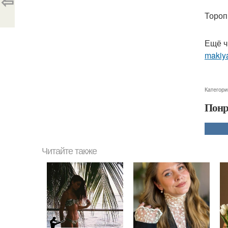
⇦
Тороп
Ещё ч
makiy
Категори
Понр
Читайте также