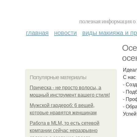
полезная информация о 
главная
новости
виды макияжа и пр
Осе
осе
Идеал
С нас
Популярные материалы
- Соз
Прическа - не просто волосы, а
- Под
мощный инструмент вашего стиля!
- Про
Мужской гардероб: 6 вещей,
- Обр
которые нравятся женщинам
Успей
Работа в MLM, то есть сетевой
компании сейчас неразрывно