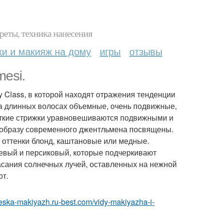
реты, техника нанесения
ки и макияж на дому
игры
отзывы
mesi.
ry Class, в которой находят отражения тенденции
 на длинных волосах объемные, очень подвижные,
роткие стрижки уравновешиваются подвижными и
 образу современного джентльмена посвящены.
е оттенки блонд, каштановые или медные.
нжевый и персиковый, которые подчеркивают
касания солнечных лучей, оставленных на нежной
ют.
cheska-makiyazh.ru-best.com/vidy-makiyazha-i-