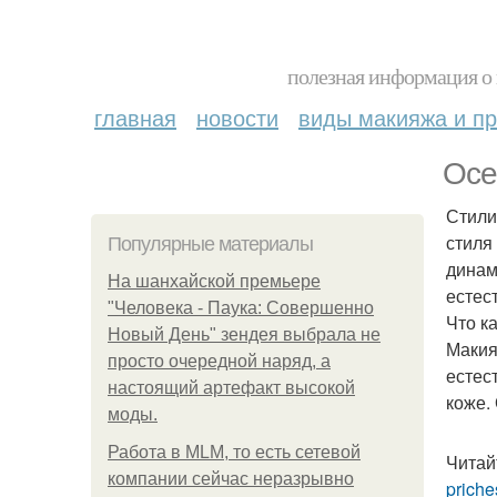
полезная информация о 
главная
новости
виды макияжа и пр
Осе
Стили
стиля
Популярные материалы
динам
На шанхайской премьере
естес
"Человека - Паука: Совершенно
Что к
Новый День" зендея выбрала не
Макия
просто очередной наряд, а
естес
настоящий артефакт высокой
коже.
моды.
Работа в MLM, то есть сетевой
Читай
компании сейчас неразрывно
priche