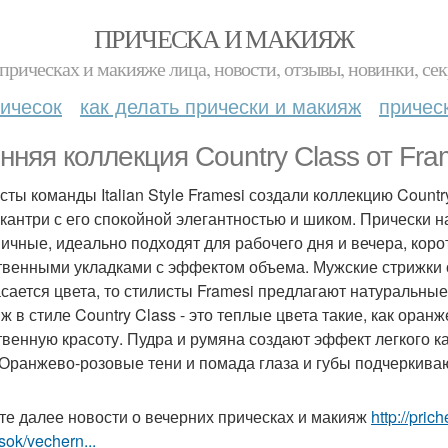
ПРИЧЕСКА И МАКИЯЖ
прическах и макияже лица, новости, отзывы, новинки, сек
ичесок
как делать прически и макияж
причес
нняя коллекция Country Class от Fra
сты команды Italian Style Framesi создали коллекцию Count
 кантри с его спокойной элегантностью и шиком. Прически
ичные, идеально подходят для рабочего дня и вечера, ко
твенными укладками с эффектом объема. Мужские стрижки
асается цвета, то стилисты Framesi предлагают натуральны
ж в стиле Country Class - это теплые цвета такие, как ора
твенную красоту. Пудра и румяна создают эффект легкого 
 Оранжево-розовые тени и помада глаза и губы подчеркива
те далее новости о вечерних прическах и макияж
http://pri
sok/vechern...