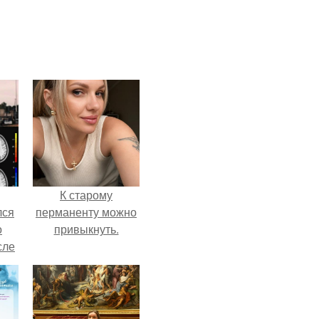
К старому
лся
перманенту можно
о
привыкнуть.
сле
нь
мым
ом.