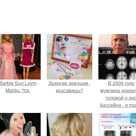
Barbie Sun Lovin
Дорогие девушки -
В 2006 году
Malibu 70s.
красавицы?
мужчина удари
головой о дн
бассейна - и по
этого его жиз
изменилась са
странным образ