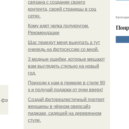
связана с создание своего
контента, своей страницы в соц
сетях.
Категори
Понр
Кому идет челка полукругом.
Рекомендации
Щас приедут меня выкупать а тут
очередь на фотосессию со мной.
3 модные ошибки, которые мешают
вам выглядеть стильно на новый
год.
Приходи к нам в прикиде в стиле 90
х и получай подарки от руки вверх!
⇦
Создай фотореалистичный портрет
женщины в чёрном оверсайз
пиджаке, сидящей на деревянном
стуле.