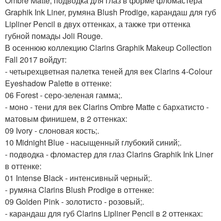
Ombre Matte, подводка для глаз в форме фломастера
Graphik Ink Liner, румяна Blush Prodige, карандаш для губ
Lipliner Pencil в двух оттенках, а также три оттенка
губной помады Joli Rouge.
В осеннюю коллекцию Clarins Graphik Makeup Collection
Fall 2017 войдут:
- четырехцветная палетка теней для век Clarins 4-Colour
Eyeshadow Palette в оттенке:
06 Forest - серо-зеленая гамма;.
- моно - тени для век Clarins Ombre Matte с бархатисто -
матовым финишем, в 2 оттенках:
09 Ivory - слоновая кость;.
10 Midnight Blue - насыщенный глубокий синий;.
- подводка - фломастер для глаз Clarins Graphik Ink Liner
в оттенке:
01 Intense Black - интенсивный черный;.
- румяна Clarins Blush Prodige в оттенке:
09 Golden Pink - золотисто - розовый;.
- карандаш для губ Clarins Lipliner Pencil в 2 оттенках: