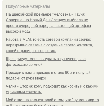
Популярные материалы
На шанхайской премьере "Человека - Паука:
Совершенно Новый День" зендея выбрала не
просто очередной наряд, а настоящий артефакт
высокой моды.
Работа в MLM, то есть сетевой компании сейчас
неразрывно связана с создание своего контента,
своей страницы в соц сетях.
Щас приедут меня выкупать а тут очередь на
фотосессию со мной.
Приходи к нам в прикиде в стиле 90 х и получай
подарки от руки вверх!
Челка - шторка: кому подходит, как носить и с какими
стрижками сочетать.
Мой ответ на комментарий о том, что "ну маникюр то
всё таки можно было бы сделать.