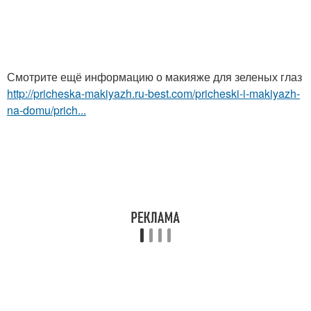
Смотрите ещё информацию о макияже для зеленых глаз
http://pricheska-makiyazh.ru-best.com/pricheski-i-makiyazh-
na-domu/prich...