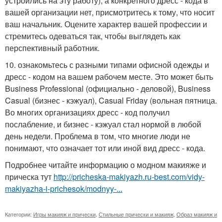
устроились на эту работу), а конкретного дресс - кода в
вашей организации нет, присмотритесь к тому, что носит
ваш начальник. Оцените характер вашей профессии и
стремитесь одеваться так, чтобы выглядеть как
перспективный работник.
10. ознакомьтесь с разными типами офисной одежды и
дресс - кодом на вашем рабочем месте. Это может быть
Business Professional (официально - деловой), Business
Casual (бизнес - кэжуал), Casual Friday (вольная пятница.
Во многих организациях дресс - код получил
послабление, и бизнес - кэжуал стал нормой в любой
день недели. Проблема в том, что многие люди не
понимают, что означает тот или иной вид дресс - кода.
Подробнее читайте информацию о модном макияже и
прическа тут
http://pricheska-makiyazh.ru-best.com/vidy-
makiyazha-i-prichesok/modnyy-...
Категории:
Игры макияж и прически
,
Стильные прически и макияж
,
Образ макияж и