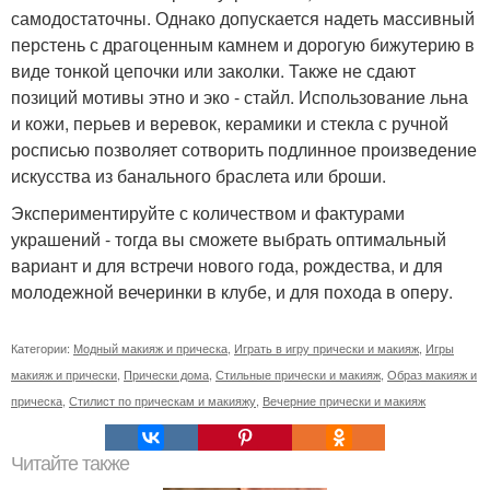
самодостаточны. Однако допускается надеть массивный
перстень с драгоценным камнем и дорогую бижутерию в
виде тонкой цепочки или заколки. Также не сдают
позиций мотивы этно и эко - стайл. Использование льна
и кожи, перьев и веревок, керамики и стекла с ручной
росписью позволяет сотворить подлинное произведение
искусства из банального браслета или броши.
Экспериментируйте с количеством и фактурами
украшений - тогда вы сможете выбрать оптимальный
вариант и для встречи нового года, рождества, и для
молодежной вечеринки в клубе, и для похода в оперу.
Категории:
Модный макияж и прическа
,
Играть в игру прически и макияж
,
Игры
макияж и прически
,
Прически дома
,
Стильные прически и макияж
,
Образ макияж и
прическа
,
Стилист по прическам и макияжу
,
Вечерние прически и макияж
Читайте также