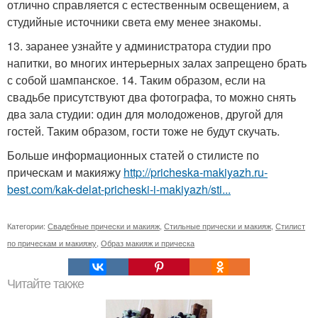
отлично справляется с естественным освещением, а
студийные источники света ему менее знакомы.
13. заранее узнайте у администратора студии про
напитки, во многих интерьерных залах запрещено брать
с собой шампанское. 14. Таким образом, если на
свадьбе присутствуют два фотографа, то можно снять
два зала студии: один для молодоженов, другой для
гостей. Таким образом, гости тоже не будут скучать.
Больше информационных статей о стилисте по
прическам и макияжу
http://pricheska-makiyazh.ru-
best.com/kak-delat-pricheski-i-makiyazh/sti...
Категории:
Свадебные прически и макияж
,
Стильные прически и макияж
,
Стилист
по прическам и макияжу
,
Образ макияж и прическа
Читайте также