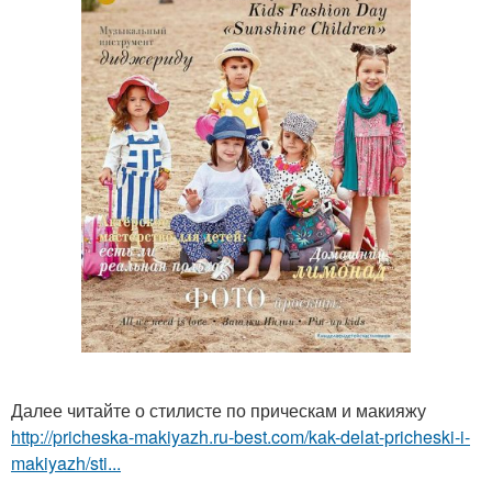
Далее читайте о стилисте по прическам и макияжу
http://pricheska-makiyazh.ru-best.com/kak-delat-pricheski-i-
makiyazh/sti...