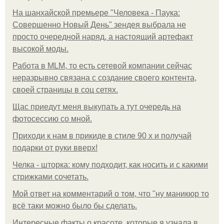
На шанхайской премьере "Человека - Паука:
Совершенно Новый День" зендея выбрала не
просто очередной наряд, а настоящий артефакт
высокой моды.
Работа в MLM, то есть сетевой компании сейчас
неразрывно связана с создание своего контента,
своей страницы в соц сетях.
Щас приедут меня выкупать а тут очередь на
фотосессию со мной.
Приходи к нам в прикиде в стиле 90 х и получай
подарки от руки вверх!
Челка - шторка: кому подходит, как носить и с какими
стрижками сочетать.
Мой ответ на комментарий о том, что "ну маникюр то
всё таки можно было бы сделать.
Интересные факты о красоте, которые я узнала в