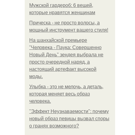
Мужской гардероб: 6 вещей,
которые нравятся женщинам
Прическа - не просто волосы, а
мощный инструмент вашего стиля!
На шанхайской премьере
"Человека - Паука: Совершенно
Новый День" зендея выбрала не
просто очередной наряд, а
настоящий артефакт высокой
моды.
Улыбка - это не мелочь, а деталь,
которая меняет весь образ
человека.
"Эффект Неузнаваемости": почему
новый образ певицы вызвал споры
о гранях возможного?