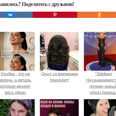
авилось? Поделитесь с друзьями!
Улыбка - это не
Опыт со временем
"Эффект
мелочь, а деталь,
приходит!
Неузнаваемост
которая меняет
почему новы
весь образ
образ певиц
человека.
вызвал споры
гранях
возможного?