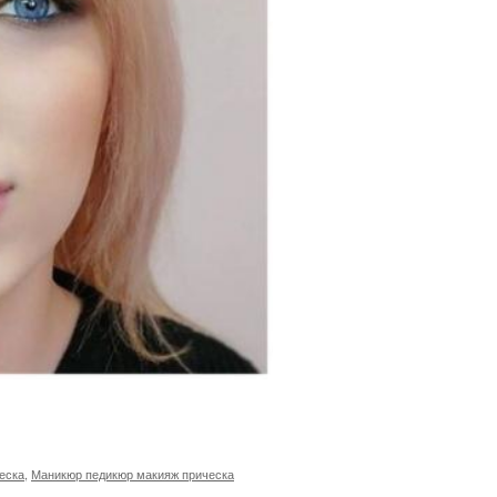
еска
,
Маникюр педикюр макияж прическа