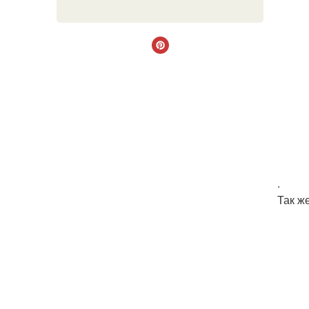
.
Так ж