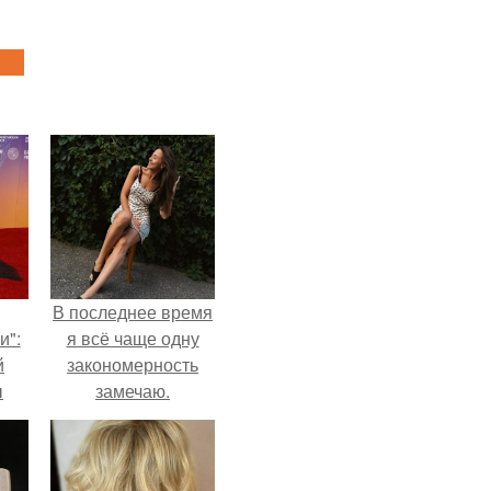
В последнее время
и":
я всё чаще одну
й
закономерность
ы
замечаю.
 о