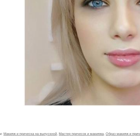
и:
Макияж и прическа на выпускной
,
Мастер причесок и макияжа
,
Образ макияж и прич