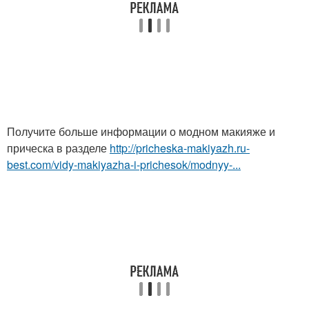
Получите больше информации о модном макияже и
прическа в разделе
http://pricheska-makiyazh.ru-
best.com/vidy-makiyazha-i-prichesok/modnyy-...