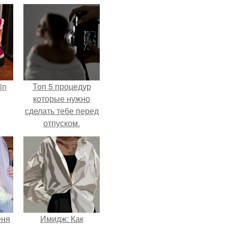
in
Топ 5 процедур
которые нужно
сделать тебе перед
отпуском.
еня
Имидж: Как