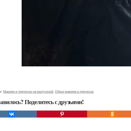
и:
Макияж и прическа на выпускной
,
Образ макияж и прическа
авилось? Поделитесь с друзьями!