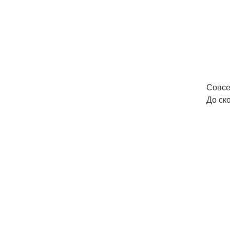
Совсе
До ск