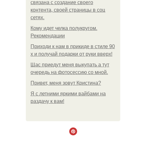
связана с создание своего
контента, своей страницы в соц
сетях.
Кому идет челка полукругом.
Рекомендации
Приходи к нам в прикиде в стиле 90
х и получай подарки от руки вверх!
Щас приедут меня выкупать а тут
очередь на фотосессию со мной.
Привет, меня зовут Кристина?
Я с летними яркими вайбами на
раздачу к вам!