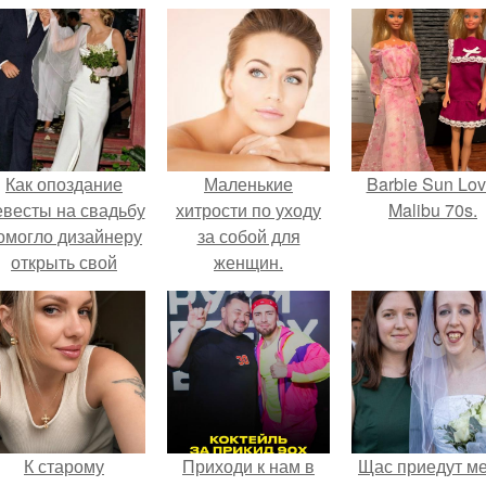
Как опоздание
Маленькие
Barbie Sun Lov
евесты на свадьбу
хитрости по уходу
Malibu 70s.
омогло дизайнеру
за собой для
открыть свой
женщин.
бренд.
К старому
Приходи к нам в
Щас приедут м