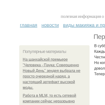
полезная информация о 
главная
новости
виды макияжа и пр
Пер
В суб
Кажды
Популярные материалы
Честн
На шанхайской премьере
Но ко
"Человека - Паука: Совершенно
довол
Новый День" зендея выбрала не
Тепер
просто очередной наряд, а
настоящий артефакт высокой
моды.
Работа в MLM, то есть сетевой
компании сейчас неразрывно