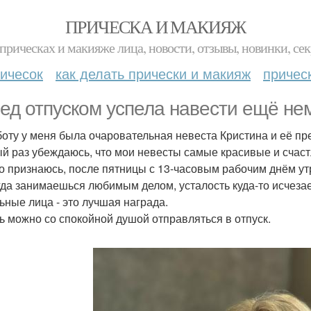
ПРИЧЕСКА И МАКИЯЖ
прическах и макияже лица, новости, отзывы, новинки, сек
ичесок
как делать прически и макияж
причес
ед отпуском успела навести ещё нем
боту у меня была очаровательная невеста Кристина и её пр
й раз убеждаюсь, что мои невесты самые красивые и счас
о признаюсь, после пятницы с 13-часовым рабочим днём ут
гда занимаешься любимым делом, усталость куда-то исчезае
ьные лица - это лучшая награда.
ь можно со спокойной душой отправляться в отпуск.