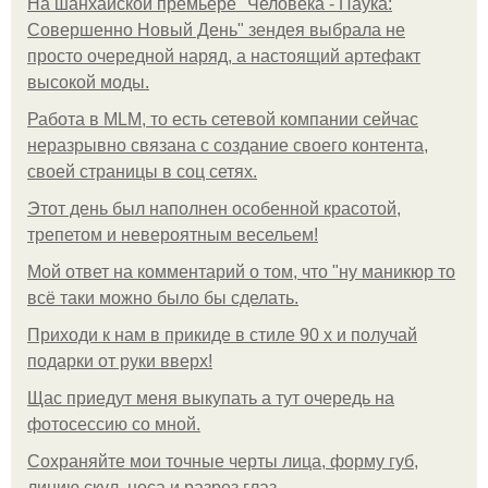
На шанхайской премьере "Человека - Паука:
Совершенно Новый День" зендея выбрала не
просто очередной наряд, а настоящий артефакт
высокой моды.
Работа в MLM, то есть сетевой компании сейчас
неразрывно связана с создание своего контента,
своей страницы в соц сетях.
Этот день был наполнен особенной красотой,
трепетом и невероятным весельем!
Мой ответ на комментарий о том, что "ну маникюр то
всё таки можно было бы сделать.
Приходи к нам в прикиде в стиле 90 х и получай
подарки от руки вверх!
Щас приедут меня выкупать а тут очередь на
фотосессию со мной.
Сохраняйте мои точные черты лица, форму губ,
линию скул, носа и разрез глаз.