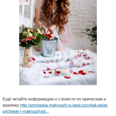
Ещё читайте информацию о стилисте по прическам и
макияжу
http://pricheska-makiyazh.ru-best.com/kak-delat-
pricheski-i-makiyazh/sti...