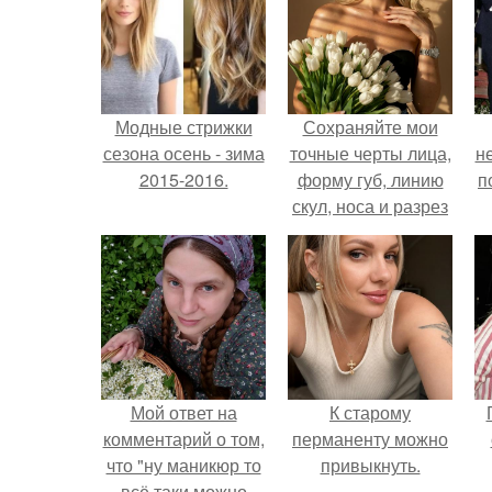
Модные стрижки
Сохраняйте мои
сезона осень - зима
точные черты лица,
н
2015-2016.
форму губ, линию
п
скул, носа и разрез
глаз.
Мой ответ на
К старому
комментарий о том,
перманенту можно
что "ну маникюр то
привыкнуть.
всё таки можно