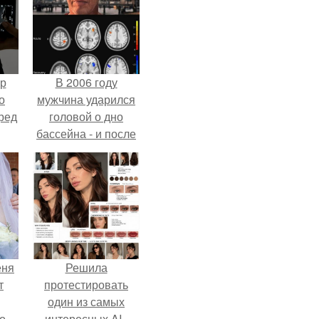
ур
В 2006 году
о
мужчина ударился
ред
головой о дно
бассейна - и после
этого его жизнь
изменилась самым
странным образом.
еня
Решила
т
протестировать
один из самых
о
интересных AI -