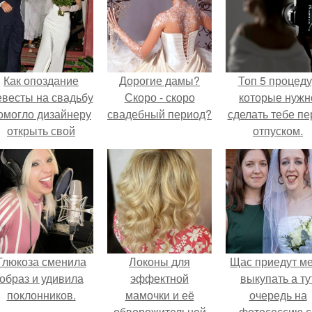
Как опоздание
Дорогие дамы?
Топ 5 процед
евесты на свадьбу
Скоро - скоро
которые нужн
омогло дизайнеру
свадебный период?
сделать тебе пе
открыть свой
отпуском.
бренд.
Глюкоза сменила
Локоны для
Щас приедут м
образ и удивила
эффектной
выкупать а ту
поклонников.
мамочки и её
очередь на
обворожительной
фотосессию с