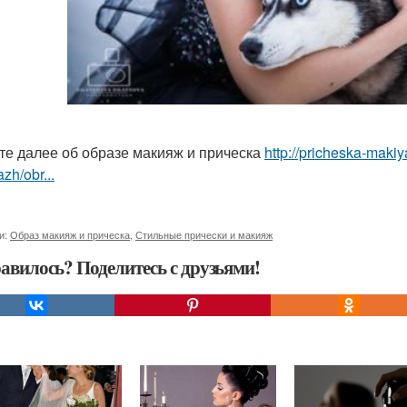
те далее об образе макияж и прическа
http://pricheska-makiy
zh/obr...
и:
Образ макияж и прическа
,
Стильные прически и макияж
авилось? Поделитесь с друзьями!